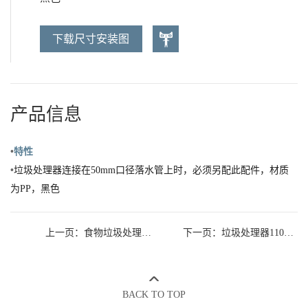
下载尺寸安装图
产品信息
•
特性
•
垃圾处理器连接在
50mm
口径落水管上时，必须另配此配件，材质
为
PP
，黑色
上一页：食物垃圾处理器 1/2 HP
下一页：垃圾处理器110mm进口处防溅罩PJW1012
BACK TO TOP